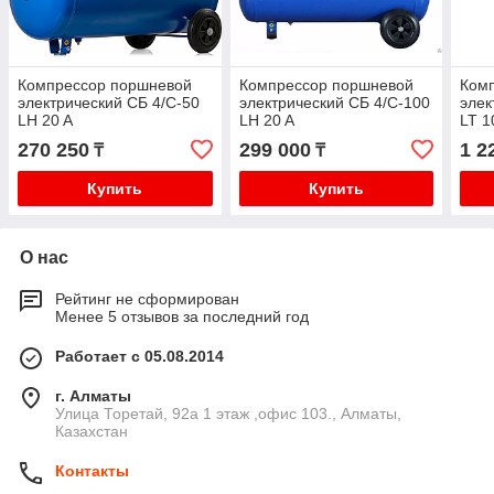
Компрессор поршневой
Компрессор поршневой
Ком
электрический СБ 4/С-50
электрический СБ 4/С-100
элек
LH 20 A
LH 20 A
LT 1
270 250
299 000
1 2
₸
₸
Купить
Купить
О нас
Рейтинг не сформирован
Менее 5 отзывов за последний год
Работает с 05.08.2014
г. Алматы
​Улица Торетай, 92а​ 1 этаж ,офис 103., Алматы,
Казахстан
Контакты