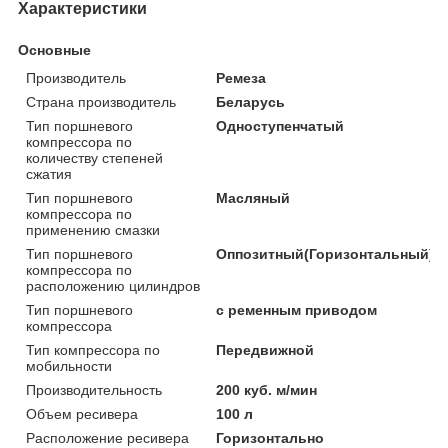
Характеристики
Основные
Производитель
Ремеза
Страна производитель
Беларусь
Тип поршневого
Одноступенчатый
компрессора по
количеству степеней
сжатия
Тип поршневого
Масляный
компрессора по
применению смазки
Тип поршневого
Оппозитный(Горизонтальный)
компрессора по
расположению цилиндров
Тип поршневого
с ременным приводом
компрессора
Тип компрессора по
Передвижной
мобильности
Производительность
200 куб. м/мин
Объем ресивера
100 л
Расположение ресивера
Горизонтально