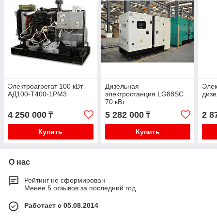
Электроагрегат 100 кВт
Дизельная
Элек
АД100-Т400-1РМ3
электростанция LG88SC
дизе
70 кВт
4 250 000
5 282 000
2 8
₸
₸
Купить
Купить
О нас
Рейтинг не сформирован
Менее 5 отзывов за последний год
Работает с 05.08.2014