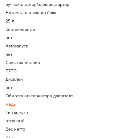
ручной стартер/электростартер
Емкость топливного бака
25 л
Контейнерный
нет
Автозапуск
нет
Свеча зажигания
F7TC
Дисплей
нет
Обмотка альтернатора двигателя
медь
Тип кожуха
открытый
Вес нетто
77 кг