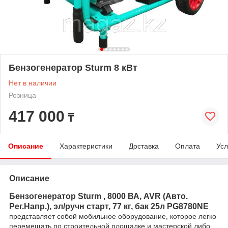
Бензогенератор Sturm 8 кВт
Нет в наличии
Розница
417 000
₸
Описание
Характеристики
Доставка
Оплата
Усл
Описание
Бензогенератор Sturm , 8000 ВА, AVR (Авто.
Рег.Напр.), эл/ручн старт, 77 кг, бак 25л PG8780NE
представляет собой мобильное оборудование, которое легко
перемещать по строительной площадке и мастерской либо