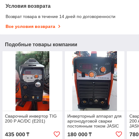
Условия возврата
Возврат товара в течение 14 дней по договоренности
Все условия возврата
Подобные товары компании
Сварочный инвертор TIG
Инверторный аппарат для
Свар
200 P AC/DC (E201)
аргонодуговой сварки
200 
постоянным током JASIC
JAS
TIG 200 (W223)
435 000
180 000
780
₸
₸