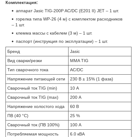
Комплектация:
аппарат Jasic TIG-200P AC/DC (E201 II) JET – 1 шт.
горелка типа WP-26 (4 м) с комплектом расходников
– 1 шт.
клемма массы с кабелем (3 м) – 1 шт.
паспорт (инструкция по эксплуатации) – 1 шт.
Бренд
Jasic
Вид сварки/резки
MMA TIG
Тип сварочного тока
AC/DC
Напряжение питающей сети
230 В ± 15% (1 фаза)
Сварочный ток TIG (min)
10 А
Сварочный ток TIG (max)
200 А
Напряжение холостого хода
60 В
ПВ (40 °С)
25 %
Сварочный ток (ПВ 100%)
100 А
Потребляемая мощность
6.0 кВА