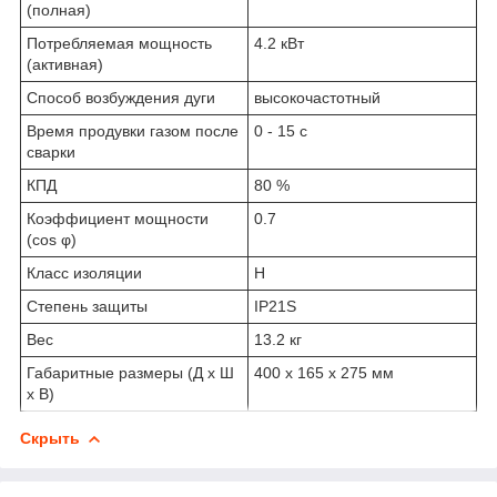
(полная)
Потребляемая мощность
4.2 кВт
(активная)
Способ возбуждения дуги
высокочастотный
Время продувки газом после
0 - 15 с
сварки
КПД
80 %
Коэффициент мощности
0.7
(cos φ)
Класс изоляции
H
Степень защиты
IP21S
Вес
13.2 кг
Габаритные размеры (Д х Ш
400 х 165 х 275 мм
х В)
Скрыть