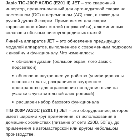
Jasic TIG-200P AC/DC (E201 II) JET
– это сварочный
инвертор, предназначенный для аргонодуговой сварки на
постоянном (DC) и переменном (AC) токе, а также для
ручной дуговой сварки. Применяется для сварки
коррозионностойких сталей (нержавейки), алюминиевых
сплавов и обычных низкоуглеродистых сталей.
Линейка аппаратов JET – это обновление предыдущих
моделей аппаратов, выполненное с современным подходом
к дизайну и функционалу. Что изменилось:
обновлен дизайн (большой экран, лого Jasic с
подсветкой)
обновлено внутреннее устройство (унифицированы
основные платы, разграничено внутреннее
пространство для ограничения попадания пыли на
участки с чувствительной электроникой)
расширен набор базового функционала
TIG-200P AC/DC (E201 II) JET
– это оборудование, которое
имеет широкий круг применения: от использования в
домашних хозяйствах (питание от сети 220В, 50Гц), до
применения в автомастерской или другом небольшом
производстве.