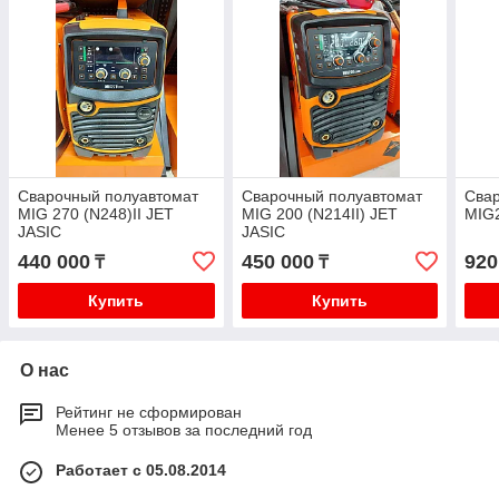
Сварочный полуавтомат
Сварочный полуавтомат
Сва
MIG 270 (N248)II JET
MIG 200 (N214II) JET
MIG2
JASIC
JASIC
440 000
450 000
920
₸
₸
Купить
Купить
О нас
Рейтинг не сформирован
Менее 5 отзывов за последний год
Работает с 05.08.2014