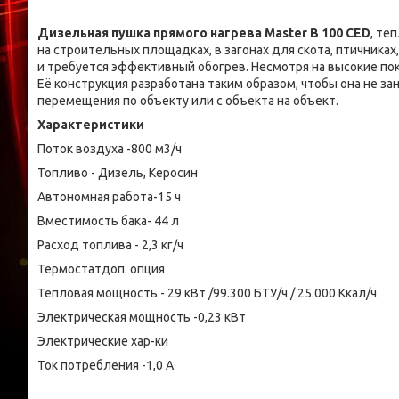
Дизельная пушка прямого нагрева Master B 100 CED
, те
на строительных площадках, в загонах для скота, птичника
и требуется эффективный обогрев. Несмотря на высокие по
Её конструкция разработана таким образом, чтобы она не за
перемещения по объекту или с объекта на объект.
Характеристики
Поток воздуха -800 м3/ч
Топливо - Дизель, Керосин
Автономная работа-15 ч
Вместимость бака- 44 л
Расход топлива - 2,3 кг/ч
Термостатдоп. опция
Тепловая мощность - 29 кВт /99.300 БТУ/ч / 25.000 Ккал/ч
Электрическая мощность -0,23 кВт
Электрические хар-ки
Ток потребления -1,0 A