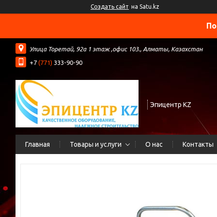
Создать сайт
на Satu.kz
По
​Улица Торетай, 92а​ 1 этаж ,офис 103., Алматы, Казахстан
+7
(771)
333-90-90
Эпицентр KZ
Главная
Товары и услуги
О нас
Контакты