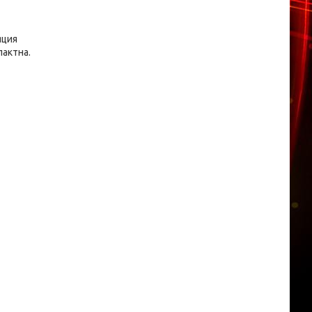
яция
пактна.