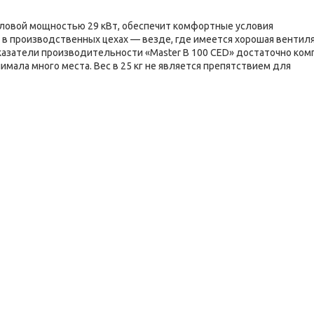
пловой мощностью 29 кВт, обеспечит комфортные условия
х, в производственных цехах — везде, где имеется хорошая вентил
казатели производительности «Master B 100 CED» достаточно ком
нимала много места. Вес в 25 кг не является препятствием для