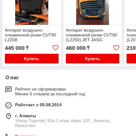
Аппарат воздушно-
Аппарат воздушно-
Аппа
плазменной резки CUT80
плазменной резки CUT80
плаз
L225B
(L225II) JET JASIC
(L20
445 000
460 000
210
₸
₸
Купить
Купить
О нас
Рейтинг не сформирован
Менее 5 отзывов за последний год
Работает с 05.08.2014
г. Алматы
​Улица Торетай, 92а​ 1 этаж ,офис 103., Алматы,
Казахстан