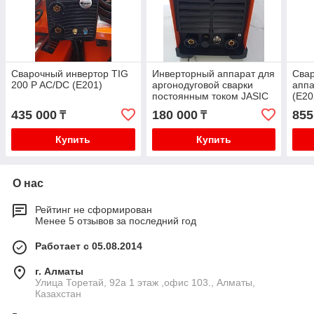
Сварочный инвертор TIG
Инверторный аппарат для
Сва
200 P AC/DC (E201)
аргонодуговой сварки
аппа
постоянным током JASIC
(E20
TIG 200 (W223)
435 000
180 000
855
₸
₸
Купить
Купить
О нас
Рейтинг не сформирован
Менее 5 отзывов за последний год
Работает с 05.08.2014
г. Алматы
​Улица Торетай, 92а​ 1 этаж ,офис 103., Алматы,
Казахстан