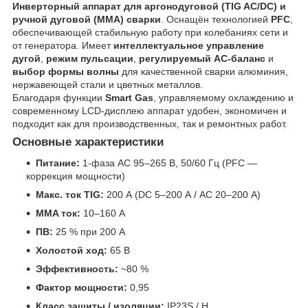
Инверторный аппарат для аргонодуговой (TIG AC/DC) и
ручной дуговой (MMA) сварки
. Оснащён технологией
PFC
,
обеспечивающей стабильную работу при колебаниях сети и
от генератора. Имеет
интеллектуальное управление
дугой
,
режим пульсации
,
регулируемый AC-баланс
и
выбор формы волны
для качественной сварки алюминия,
нержавеющей стали и цветных металлов.
Благодаря функции
Smart Gas
, управляемому охлаждению и
современному LCD-дисплею аппарат удобен, экономичен и
подходит как для производственных, так и ремонтных работ.
Основные характеристики
Питание:
1-фаза AC 95–265 В, 50/60 Гц (PFC —
коррекция мощности)
Макс. ток TIG:
200 А (DC 5–200 А / AC 20–200 А)
MMA ток:
10–160 А
ПВ:
25 % при 200 А
Холостой ход:
65 В
Эффективность:
~80 %
Фактор мощности:
0,95
Класс защиты / изоляции:
IP23S / H