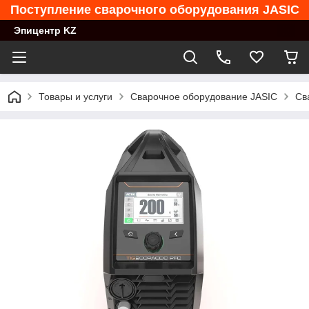
Поступление сварочного оборудования JASIC
Эпицентр KZ
Товары и услуги
Сварочное оборудование JASIC
Св