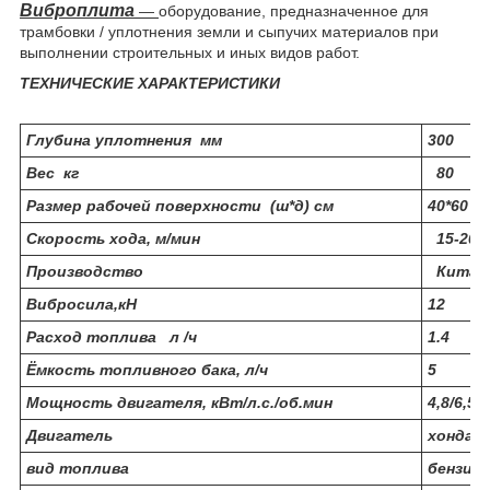
Виброплита
—
оборудование, предназначенное для
трамбовки / уплотнения земли и сыпучих материалов при
выполнении строительных и иных видов работ.
ТЕХНИЧЕСКИЕ ХАРАКТЕРИСТИКИ
Глубина уплотнения мм
300
Вес кг
80
Размер рабочей поверхности (ш*д) см
40*60
Скорость хода, м/мин
15-20
Производство
Китай
Вибросила,кН
12
Расход топлива л /ч
1.4
Ёмкость топливного бака, л/ч
5
Мощность двигателя, кВт/л.с./об.мин
4,8/6,5/
Двигатель
хонда
вид топлива
бензин