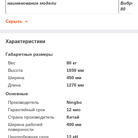
наименование модели
Виброп
80
Скрыть
Характеристики
Габаритные размеры
Вес
80 кг
Высота
1030 мм
Ширина
450 мм
Длина
1270 мм
Основные
Производитель
Ningbo
Гарантийный срок
12 мес
Страна производитель
Китай
Ширина рабочей
400 мм
поверхности
Центробежная сила
12 кН