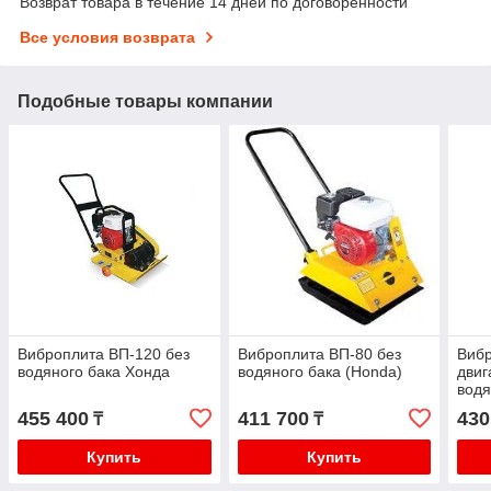
Возврат товара в течение 14 дней по договоренности
Все условия возврата
Подобные товары компании
Виброплита ВП-120 без
Виброплита ВП-80 без
Виб
водяного бака Хонда
водяного бака (Honda)
двиг
вод
455 400
411 700
430
₸
₸
Купить
Купить