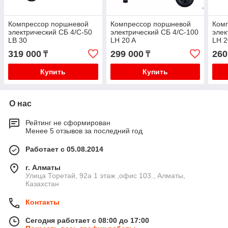
Компрессор поршневой
Компрессор поршневой
Ком
электрический СБ 4/С-50
электрический СБ 4/С-100
элек
LB 30
LH 20 A
LH 2
319 000
299 000
260
₸
₸
Купить
Купить
О нас
Рейтинг не сформирован
Менее 5 отзывов за последний год
Работает с 05.08.2014
г. Алматы
​Улица Торетай, 92а​ 1 этаж ,офис 103., Алматы,
Казахстан
Контакты
Сегодня работает с 08:00 до 17:00