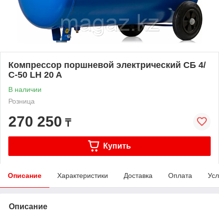
Компрессор поршневой электрический СБ 4/
С-50 LH 20 A
В наличии
Розница
270 250
₸
Купить
Описание
Характеристики
Доставка
Оплата
Усл
Описание