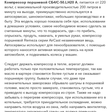
Компрессор поршневой СБ4/C-50.LH20 А
, питается от 220
вольт, с максимальной производительностью 200 литров в
минуту на выходе, преимущественно используется в
автосервисах, шиномонтажах, небольших производствах и в
быту. Эта модель хорошо показала себя при, использовании
в домашних условиях, самое необходимое можно сделать за
считанные минуты, что то подкрасить, где—то прибить,
опрыскать, продуть, накачать, в умелых руках, компрессор
поршневой Remeza серии AirCast незаменимая вещь.
Автосервисы используют для пенообразователя, с помощью
которого наносится активная моющая смесь на кузов
автомобиля, и подкачивать колеса у машин.
Следует держать компрессор в тепле, агрегат должен
работать только при положительных температурах, так как
масло в картере становится более густым и не смазывает
поршневую группу, бывали случаи, что даже при
незначительных заморозках обрывало шатуны в поршневой
головке, масло просто замерзло, становилось густым, что и
приводило к выходу компрессора из строя. Также не надо
забывать о перегреве компрессора, при использовании его в
котельных, требуется принудительное охлаждение, можно
направить поток воздуха из окна, либо направить вентилятор,
температура окружающей среды не должна превышать