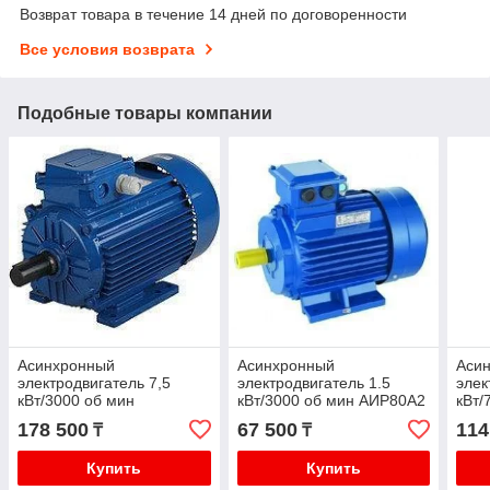
Возврат товара в течение 14 дней по договоренности
Все условия возврата
Подобные товары компании
Асинхронный
Асинхронный
Аси
электродвигатель 7,5
электродвигатель 1.5
элек
кВт/3000 об мин
кВт/3000 об мин АИР80А2
кВт/
АИР112М2
178 500
67 500
114
₸
₸
Купить
Купить