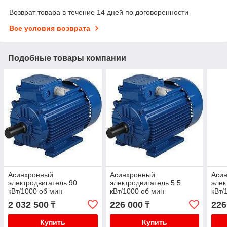
Возврат товара в течение 14 дней по договоренности
Все условия возврата
Подобные товары компании
Асинхронный
Асинхронный
Аси
электродвигатель 90
электродвигатель 5.5
элек
кВт/1000 об мин
кВт/1000 об мин
кВт/
АИР280М6
АИР132S6
АИР
2 032 500
226 000
226
₸
₸
Купить
Купить