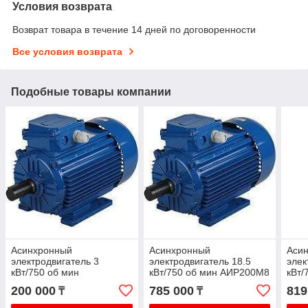
Условия возврата
Возврат товара в течение 14 дней по договоренности
Все условия возврата
Подобные товары компании
Асинхронный
Асинхронный
Аси
электродвигатель 3
электродвигатель 18.5
элек
кВт/750 об мин
кВт/750 об мин АИР200М8
кВт/
АИР112МВ8
200 000
785 000
819
₸
₸