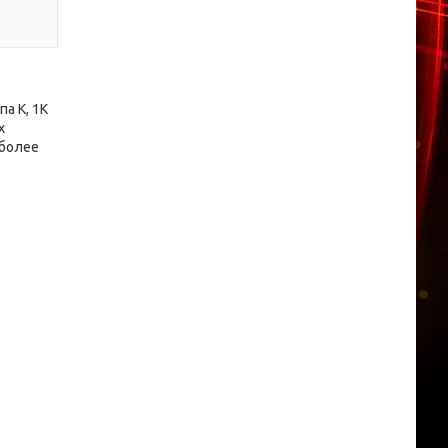
а К, 1К
х
 более