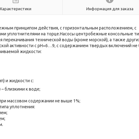
Характеристики
Информация для заказа
ежным принципом действия, с горизонтальным расположением, с
ими уплотнителями на торце.Насосы центробежные консольные тип
я перекачивания технической воды (кроме морской), а также други
еской активности с рН=6…9, с содержанием твердых включений не
ачиваемой жидкости:
п) и жидкости с:
 – близкими к воде;
при массовом содержании не выше 1%;
типа уплотнения:
ием;
ем;
м.