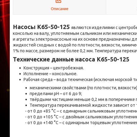
Описание
Насосы К65-50-125
являются изделиями с центроб
консолью на валу, уплотняемым сальником или механическ
и агрегаты электронасосные на их основе предназначены дл
жидкостей сходных с водой по плотности, вязкости, химич
1% по массе, размером не более 0,2 мм. Температура перек
Технические данные насоса К65-50-125
Конструкция – центробежная.
Исполнение – консольное.
Рабочая среда – вода техническая (исключая морской ти
механическими свойствами (по плотности, вязкости)
пределами рН – от 6 до 9;
твёрдыми частицами меньше 0,2 мм в поперечнике 
Температура перекачиваемой жидкости зависит от 
- от 0 до +85 °С – с одинарным сальниковым уплотнен
- от 0 до +105 °С – с двойным сальниковым уплотнени
- от 0 до +140 °С – с одинарным торцевым уплотнение