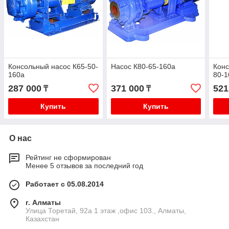
Консольный насос К65-50-
Насос К80-65-160а
Конс
160а
80-1
287 000
371 000
521
₸
₸
Купить
Купить
О нас
Рейтинг не сформирован
Менее 5 отзывов за последний год
Работает с 05.08.2014
г. Алматы
​Улица Торетай, 92а​ 1 этаж ,офис 103., Алматы,
Казахстан