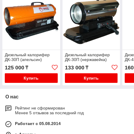
Дизельный калорифер
Дизельный калорифер
Диз
ДК-30П (апельсин)
ДК-30П (нержавейка)
ДК-4
125 000
133 000
160
₸
₸
Купить
Купить
О нас
Рейтинг не сформирован
Менее 5 отзывов за последний год
Работает с 05.08.2014