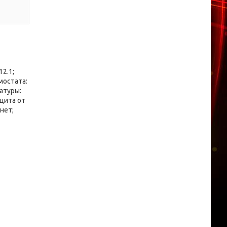
2.1;
мостата:
атуры:
щита от
нет;