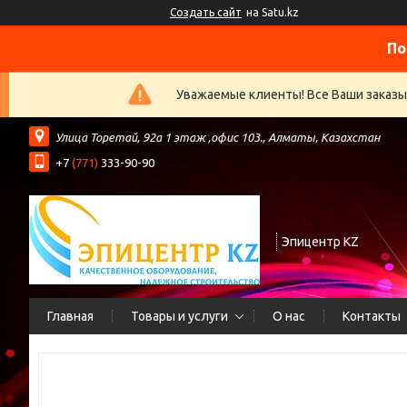
Создать сайт
на Satu.kz
По
Уважаемые клиенты! Все Ваши заказы
​Улица Торетай, 92а​ 1 этаж ,офис 103., Алматы, Казахстан
+7
(771)
333-90-90
Эпицентр KZ
Главная
Товары и услуги
О нас
Контакты