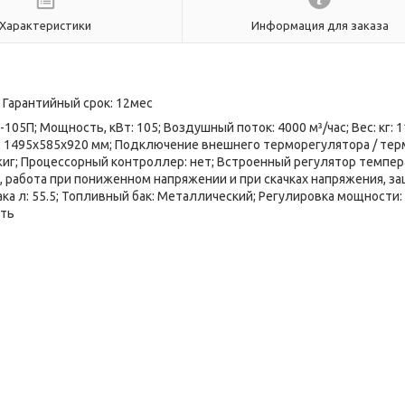
Характеристики
Информация для заказа
 Гарантийный срок: 12мес
П; Мощность, кВт: 105; Воздушный поток: 4000 м³/час; Вес: кг: 11
ия: 1495х585х920 мм; Подключение внешнего терморегулятора / тер
иг; Процессорный контроллер: нет; Встроенный регулятор темпер
 работа при пониженном напряжении и при скачках напряжения, за
а л: 55.5; Топливный бак: Металлический; Регулировка мощности: 
еть