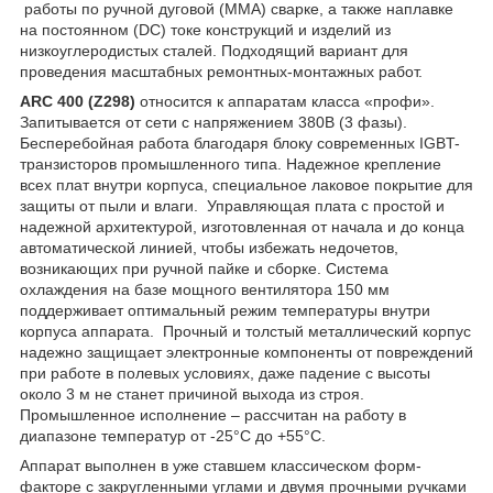
работы по ручной дуговой (MMA) сварке, а также наплавке
на постоянном (DC) токе конструкций и изделий из
низкоуглеродистых сталей. Подходящий вариант для
проведения масштабных ремонтных-монтажных работ.
ARC 400 (Z298)
относится к
аппаратам класса «профи».
Запитывается от сети с напряжением 380В (3 фазы).
Бесперебойная работа благодаря блоку современных IGBT-
транзисторов промышленного типа. Надежное крепление
всех плат внутри корпуса, специальное лаковое покрытие для
защиты от пыли и влаги. Управляющая плата с простой и
надежной архитектурой, изготовленная от начала и до конца
автоматической линией, чтобы избежать недочетов,
возникающих при ручной пайке и сборке. Система
охлаждения на базе мощного вентилятора 150 мм
поддерживает оптимальный режим температуры внутри
корпуса аппарата. Прочный и толстый металлический корпус
надежно защищает электронные компоненты от повреждений
при работе в полевых условиях, даже падение с высоты
около 3 м не станет причиной выхода из строя.
Промышленное исполнение – рассчитан на работу в
диапазоне температур от -25°C до +55°C.
Аппарат выполнен в уже ставшем классическом форм-
факторе с закругленными углами и двумя прочными ручками