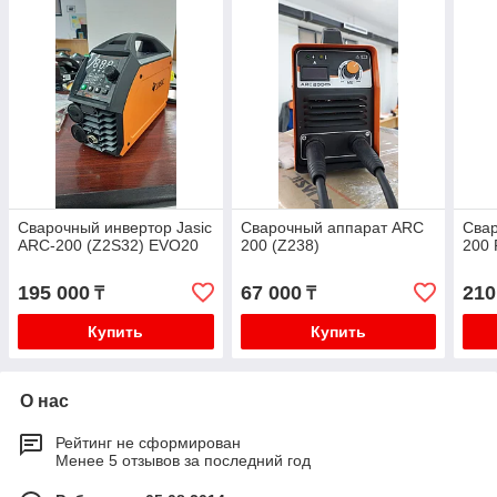
Сварочный инвертор Jasic
Сварочный аппарат ARC
Сва
ARC-200 (Z2S32) EVO20
200 (Z238)
200 
195 000
67 000
210
₸
₸
Купить
Купить
О нас
Рейтинг не сформирован
Менее 5 отзывов за последний год