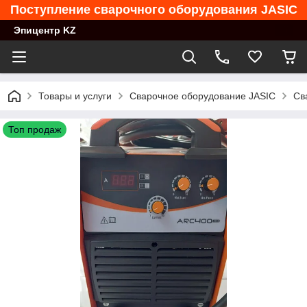
Поступление сварочного оборудования JASIC
Эпицентр KZ
Товары и услуги
Сварочное оборудование JASIC
Св
Топ продаж