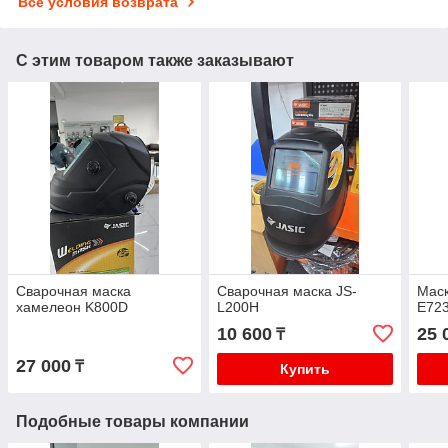
Все условия возврата
С этим товаром также заказывают
Сварочная маска
Сварочная маска JS-
Маск
хамелеон K800D
L200H
E72
10 600
25 
₸
27 000
₸
Купить
Подобные товары компании