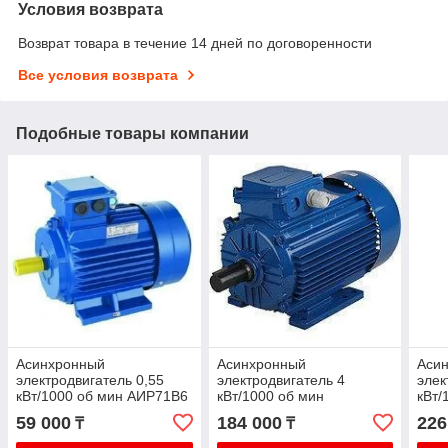
Условия возврата
Возврат товара в течение 14 дней по договоренности
Все условия возврата
Подобные товары компании
Асинхронный
Асинхронный
Аси
электродвигатель 0,55
электродвигатель 4
элек
кВт/1000 об мин АИР71В6
кВт/1000 об мин
кВт/
АИР112М6
АИР
59 000
184 000
226
₸
₸