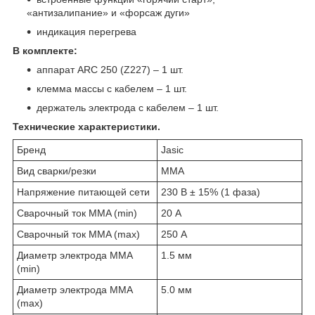
«антизалипание» и «форсаж дуги»
индикация перегрева
В комплекте:
аппарат ARC 250 (Z227) – 1 шт.
клемма массы с кабелем – 1 шт.
держатель электрода с кабелем – 1 шт.
Технические характеристики.
Бренд
Jasic
Вид сварки/резки
MMA
Напряжение питающей сети
230 В ± 15% (1 фаза)
Сварочный ток MMA (min)
20 А
Сварочный ток MMA (max)
250 А
Диаметр электрода MMA
1.5 мм
(min)
Диаметр электрода MMA
5.0 мм
(max)