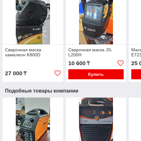
Сварочная маска
Сварочная маска JS-
Маск
хамелеон K800D
L200H
E72
10 600
25 
₸
27 000
₸
Купить
Подобные товары компании