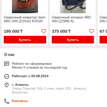
Сварочный инвертор Jasic
Сварочный аппарат ARC
Сва
ARC-200 (Z2S32) EVO20
400 (Z2980 А)
200 
195 000
375 000
67 
₸
₸
Купить
Купить
О нас
Рейтинг не сформирован
Менее 5 отзывов за последний год
Работает с 05.08.2014
г. Алматы
​Улица Торетай, 92а​ 1 этаж ,офис 103., Алматы,
Казахстан
Контакты