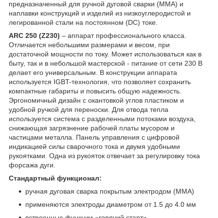
предназначенный для ручной дуговой сварки (ММА) и
наплавки конструкций и изделий из низкоуглеродистой и
легированной стали на постоянном (DC) токе.
ARC 250 (Z230)
– аппарат профессионального класса.
Отличается небольшими размерами и весом, при
достаточной мощности по току. Может использоваться как в
быту, так и в небольшой мастерской - питание от сети 230 В
делает его универсальным. В конструкции аппарата
используется IGBT-технология, что позволяет сохранить
компактные габариты и повысить общую надежность.
Эргономичный дизайн с окантовкой углов пластиком и
удобной ручкой для переноски. Для отвода тепла
используется система с разделенными потоками воздуха,
снижающая загрязнение рабочей платы мусором и
частицами металла. Панель управления с цифровой
индикацией силы сварочного тока и двумя удобными
рукоятками. Одна из рукояток отвечает за регулировку тока
форсажа дуги.
Стандартный функционал:
ручная дуговая сварка покрытым электродом (MMA)
применяются электроды диаметром от 1.5 до 4.0 мм
встроенные функции «горячий старт»,