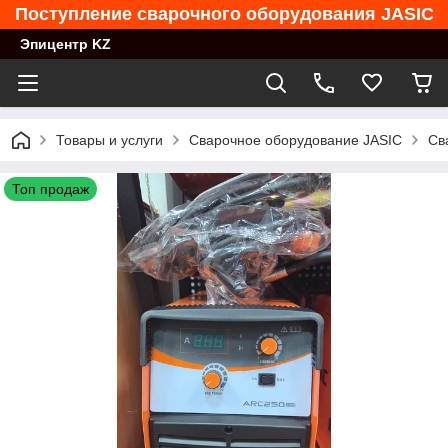
Поступление сварочного оборудования JASIC
Эпицентр KZ
Товары и услуги
Сварочное оборудование JASIC
Св
Топ продаж