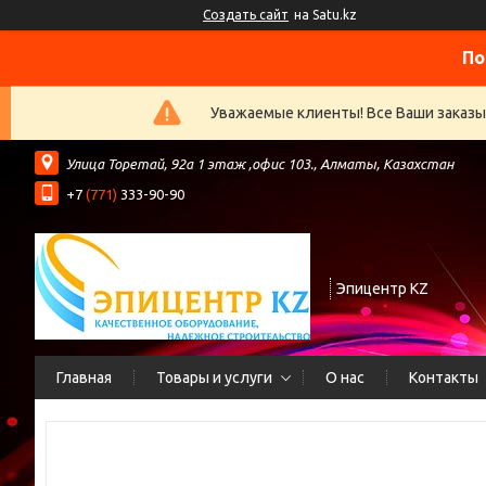
Создать сайт
на Satu.kz
По
Уважаемые клиенты! Все Ваши заказы
​Улица Торетай, 92а​ 1 этаж ,офис 103., Алматы, Казахстан
+7
(771)
333-90-90
Эпицентр KZ
Главная
Товары и услуги
О нас
Контакты