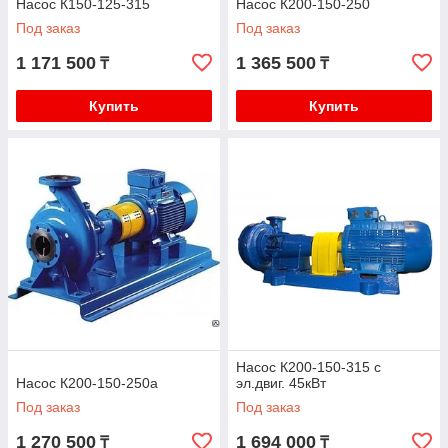
Насос К150-125-315
Насос К200-150-250
Под заказ
Под заказ
1 171 500
1 365 500
₸
₸
Купить
Купить
Насос К200-150-315 с
Насос К200-150-250а
эл.двиг. 45кВт
Под заказ
Под заказ
1 270 500
1 694 000
₸
₸