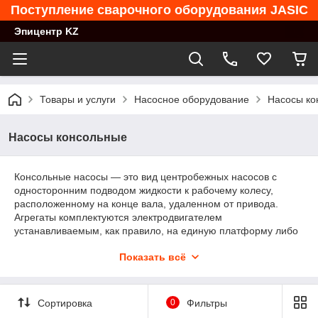
Поступление сварочного оборудования JASIC
Эпицентр KZ
Товары и услуги
Насосное оборудование
Насосы ко
Насосы консольные
Консольные насосы — это вид центробежных насосов с
односторонним подводом жидкости к рабочему колесу,
расположенному на конце вала, удаленном от привода.
Агрегаты комплектуются электродвигателем
устанавливаемым, как правило, на единую платформу либо
соединяемых фланцем. Консольные насосы служат для
Показать всё
перекачки воды, химически активных жидкостей, жидкостей
включающих примеси и твердые включения.
Для перекачивания воды чаще всего используют насосы
Сортировка
0
Фильтры
центробежные консольные